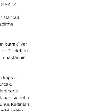
 ve ilk 
 “İstanbul 
geçirme 
n olarak” var 
er. Devletleri 
n haklarının 
 kapsar. 
Ancak, 
 derecede 
lanan şiddetin 
unur. Kadınları 
izi sağlar.