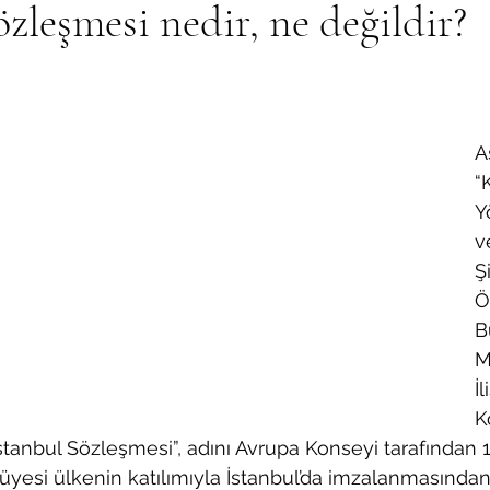
özleşmesi nedir, ne değildir?
A
“
Y
v
Ş
Ö
B
M
İ
K
stanbul Sözleşmesi”, adını Avrupa Konseyi tarafından 
yesi ülkenin katılımıyla İstanbul’da imzalanmasından a