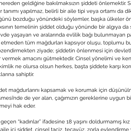
nereden geldiğine bakılmaksızın şiddeti önlemektir. 
 tanımı yapılmaz, belirli bir aile tipi veya ortamı da di
lüğünü bozduğu yönündeki söylemler, başka ülkeler ö
pısının temelinin şiddet olduğu yönünde bir algıya da s
vde yaşayan ve aralarında evlilik bağı bulunmayan pa
t etmeden tüm mağdurları kapsıyor oluşu, toplumu bu t
zendirmekten ziyade; şiddetin önlenmesi için devlet
 vermek amacını gütmektedir. Cinsel yönelimi ve kend
kimlik ne olursa olsun herkes, başta şiddete karşı k
arına sahiptir.
iddet mağdurlarını kapsamak ve korumak için düşünü
şmesi’nde de yer alan, çağımızın gereklerine uygun bir
lmeyi hak eder.
eçen “kadınlar” ifadesine 18 yaşını doldurmamış kız 
 aile içi şiddet, cinsel taciz, tecavüz, zorla evlendirm