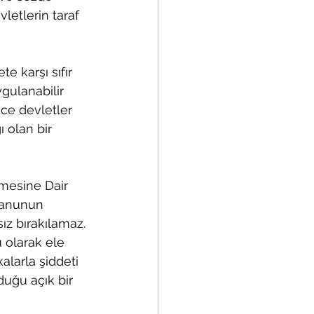
letlerin taraf 
e karşı sıfır 
gulanabilir 
ece devletler 
 olan bir 
nmesine Dair 
kanunun 
sız bırakılamaz.
u olarak ele 
alarla şiddeti 
uğu açık bir 