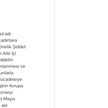
sıl adı 
Kadınlara 
önelik Şiddet 
e Aile İçi 
iddetin 
nlenmesi ve 
unlarla 
ücadeleye 
lişkin Avrupa 
onseyi 
11 Mayıs 
lır. 