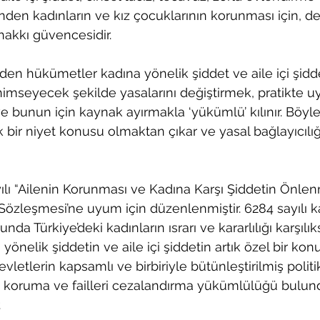
den kadınların ve kız çocuklarının korunması için, dev
akkı güvencesidir. 
n hükümetler kadına yönelik şiddet ve aile içi şiddet
nimseyecek şekilde yasalarını değiştirmek, pratikte uy
e bunun için kaynak ayırmakla ‘yükümlü’ kılınır. Böyl
 bir niyet konusu olmaktan çıkar ve yasal bağlayıcılığı
yılı “Ailenin Korunması ve Kadına Karşı Şiddetin Önle
Sözleşmesi’ne uyum için düzenlenmiştir. 6284 sayılı 
a Türkiye’deki kadınların ısrarı ve kararlılığı karşılık
önelik şiddetin ve aile içi şiddetin artık özel bir kon
letlerin kapsamlı ve birbiriyle bütünleştirilmiş politik
 koruma ve failleri cezalandırma yükümlülüğü bulund
 