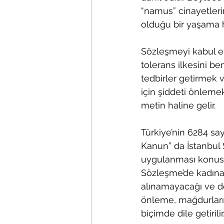
“namus” cinayetlerin
olduğu bir yaşama h
Sözleşmeyi kabul ede
tolerans ilkesini be
tedbirler getirmek v
için şiddeti önlemek
metin haline gelir.
Türkiye’nin 6284 sa
Kanun” da İstanbul 
uygulanması konusund
Sözleşme’de kadına y
alınamayacağı ve dev
önleme, mağdurları
biçimde dile getirilir.