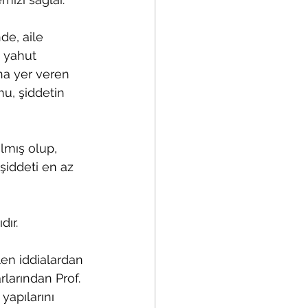
de, aile 
 yahut 
ına yer veren 
u, şiddetin 
lmış olup, 
şiddeti en az 
ır.
en iddialardan 
larından Prof. 
yapılarını 