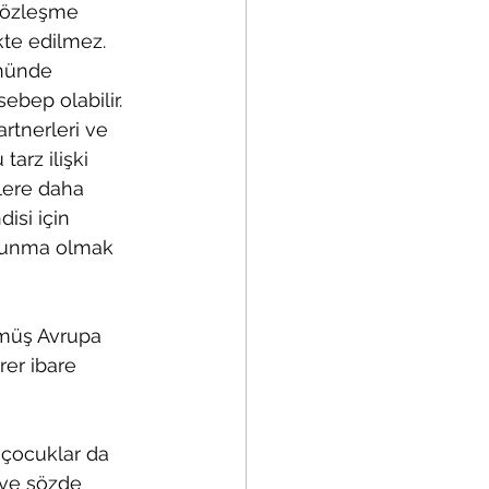
Sözleşme 
kte edilmez. 
nünde 
ebep olabilir.
rtnerleri ve 
arz ilişki 
lere daha 
isi için 
orunma olmak 
lmüş Avrupa 
er ibare 
çocuklar da 
e ve sözde 