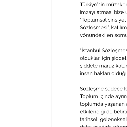
Türkiye’nin müzake
imzayı atması bize u
“Toplumsal cinsiyet 
Sözleşmesi”, katılım
yönündeki en somut
“İstanbul Sözleşmesi
oldukları için şidde
şiddete maruz kalan
insan hakları olduğun
Sözleşme sadece kad
Toplum içinde ayrım
toplumda yaşanan ay
etkilendiği de beli
tarihsel, geleneksel
daha aşağıda gören