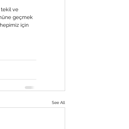
tekil ve 
 önüne geçmek 
hepimiz için 
See All