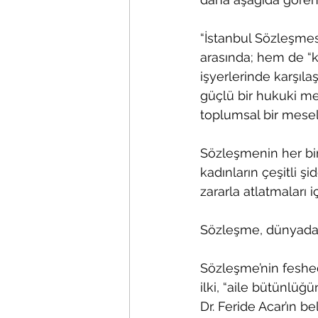
“İstanbul Sözleşmesi
arasında; hem de “k
işyerlerinde karşılaş
güçlü bir hukuki me
toplumsal bir mesel
Sözleşmenin her bir
kadınların çeşitli ş
zararla atlatmaları iç
Sözleşme, dünyada 
Sözleşme’nin feshed
ilki, “aile bütünlü
Dr. Feride Acar’ın be