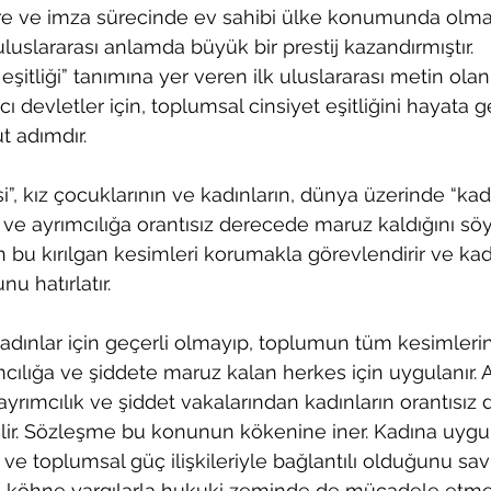
re ve imza sürecinde ev sahibi ülke konumunda olması
luslararası anlamda büyük bir prestij kazandırmıştır. 
eşitliği” tanımına yer veren ilk uluslararası metin olan
cı devletler için, toplumsal cinsiyet eşitliğini hayata 
 adımdır.
”, kız çocuklarının ve kadınların, dünya üzerinde “kadı
t ve ayrımcılığa orantısız derecede maruz kaldığını söyl
 bu kırılgan kesimleri korumakla görevlendirir ve kadı
u hatırlatır. 
ınlar için geçerli olmayıp, toplumun tüm kesimlerini
cılığa ve şiddete maruz kalan herkes için uygulanır. 
rımcılık ve şiddet vakalarından kadınların orantısız
rtilir. Sözleşme bu konunun kökenine iner. Kadına uygu
 ve toplumsal güç ilişkileriyle bağlantılı olduğunu sav
 köhne yargılarla hukuki zeminde de mücadele etmem