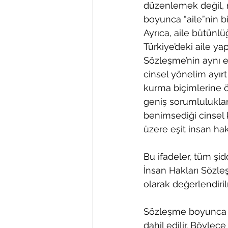
düzenlemek değil, 
boyunca “aile”nin bir
Ayrıca, aile bütün
Türkiye’deki aile ya
Sözleşme’nin aynı e
cinsel yönelim ayır
kurma biçimlerine ö
geniş sorumluluklar
benimsediği cinsel 
üzere eşit insan hakl
Bu ifadeler, tüm ş
İnsan Hakları Sözle
olarak değerlendiri
Sözleşme boyunca g
dahil edilir. Böylece