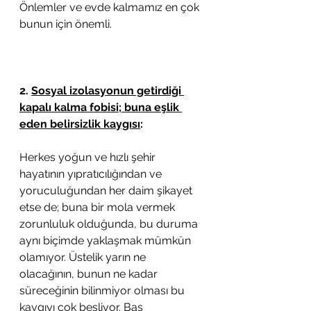
Önlemler ve evde kalmamız en çok 
bunun için önemli. 
2. 
Sosyal izolasyonun getirdiği 
kapalı kalma fobisi; buna eşlik 
eden belirsizlik kaygısı
:
Herkes yoğun ve hızlı şehir 
hayatının yıpratıcılığından ve 
yoruculuğundan her daim şikayet 
etse de; buna bir mola vermek 
zorunluluk olduğunda, bu duruma 
aynı biçimde yaklaşmak mümkün 
olamıyor. Üstelik yarın ne 
olacağının, bunun ne kadar 
süreceğinin bilinmiyor olması bu 
kaygıyı çok besliyor. Baş 