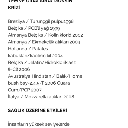
YEM VE GIDALARDA DİOKSİN 
KRİZİ
Brezilya / Turunçgil pulpu1998
Belçika / PCB’li yağ 1999
Almanya Belçika / Kolin klorid 2002
Almanya / Ekmekçilik atıkları 2003
Hollanda / Patates 
kabukları/kaolinic kil 2004
Belçika / Jelatin/Hidroklorik asit 
(HCl) 2006
Avustralya Hindistan / Balık/Home 
bush bay-2,4,5-T 2006 Guara 
Gum/PCP 2007
İtalya / Mozzarella atıkları 2008
SAĞLIK ÜZERİNE ETKİLERİ
İnsanların yüksek seviyelerde 