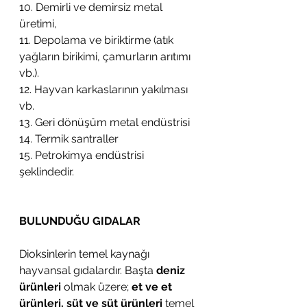
10. Demirli ve demirsiz metal 
üretimi,
11. Depolama ve biriktirme (atık 
yağların birikimi, çamurların arıtımı 
vb.).
12. Hayvan karkaslarının yakılması 
vb.
13. Geri dönüşüm metal endüstrisi
14. Termik santraller
15. Petrokimya endüstrisi 
şeklindedir.
BULUNDUĞU GIDALAR
Dioksinlerin temel kaynağı 
hayvansal gıdalardır. Başta 
deniz 
ürünleri
 olmak üzere; 
et ve et 
ürünleri, süt ve süt ürünleri
 temel 